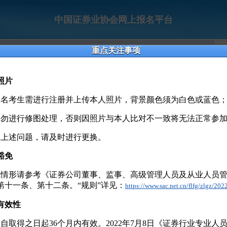
中国证券业协会网上报名平台
重点关注事项
考生登录
用户名
忘记用户名？
照片
密 码
忘记密码？
名考生需进行注册并上传本人照片，背景颜色须为白色或蓝色
勿进行修图处理，否则因照片与本人比对不一致将无法正常参
验证码
上述问题，请及时进行更换。
豁免
情形请参考《证券公司董事、监事、高级管理人员及从业人员管
第十一条、第十二条。“规则”详见：
https://www.sac.net.cn/flfg/zlgz/2
册时请务必输入正确的姓名和证件号码，以免影响考后成绩查询。
有效性
份证号为18位居民身份证号码，只能输入半角数字（例如：1234567890），不能
自取得之日起36个月内有效。2022年7月8日《证券行业专业人
革前所有账号不延用（2015年底之前）。从2016年起，新老考生均需重新注册，报