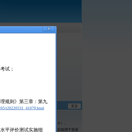
考试时间表
；
加考试；
理规则》第三章：第九
更多
02205/t20220531_41079.html
输入全角数字（例如：１２３４５６７８９０）。
员水平评价测试实施细
考账号及密码务必牢记并妥善保存，以便后续用于登录