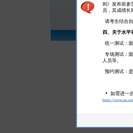
则》发布前参
进行报
员，其成绩长
请考生结合自
四、关于水平
考试规则
报
统一测试：面
专场测试：面
人员等。
预约测试：是
如需进一
https://www.sac.n