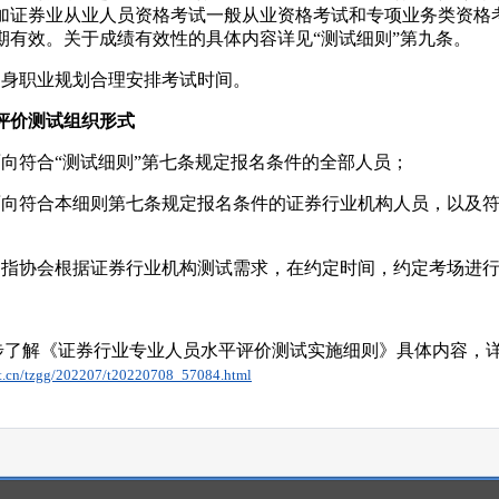
加证券业从业人员资格考试一般从业资格考试和专项业务类资格
名、打印考试准考证及查询考试成绩之用。
期有效。关于成绩有效性的具体内容详见“测试细则”第九条。
身职业规划合理安排考试时间。
评价测试组织形式
名须知
全年考试计划
考试大纲
考试教
向符合“测试细则”第七条规定报名条件的全部人员；
版权所有：中国证券业协会
向符合本细则第七条规定报名条件的证券行业机构人员，以及符
指协会根据证券行业机构测试需求，在约定时间，约定考场进
步了解《证券行业专业人员水平评价测试实施细则》具体内容，
et.cn/tzgg/202207/t20220708_57084.html